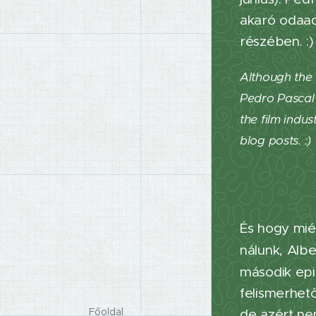
akaró odaadá
részében. :
Although the 
Pedro Pascal 
the film indu
blog posts. :)
És hogy mié
nálunk, Alb
második epi
felismerhető
Főoldal
de azért ne