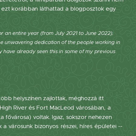
ár ezt korábban láthattad a blogposztok egy
or an entire year (from July 2021 to June 2022).
the unwavering dedication of the people working in
y have already seen this in some of my previous
öbb helyszínen zajlottak, méghozzá itt
High River és Fort MacLeod városában, a
 fővárosa) voltak. Igaz, sokszor nehezen
a városunk bizonyos részei, híres épületei --