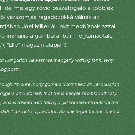
, de íme egy rövid összefoglaló a többiek
től vérszomjas ragadozókká válnak az
Joel Miller
ontjában
áll, akit megbíznak azzal,
llie immunis a gombára, bár megtámadták,
( "Elle" magazin alapján)
that Hungarian viewers were eagerly waiting for it. Why
blog post!
though I'm sure many gamers don't need an introduction
 triggers an outbreak that turns people into bloodthirsty
, who is tasked with taking a girl named Ellie outside the
didn't turn into a predator. So, she might be the cure for