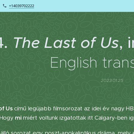
+14039702222
4.
The Last of Us
, 
English tran
2023.01.25
of Us
című legújabb filmsorozat az idei év nagy HB
mi
. Hogy
miért voltunk izgatottak itt Calgary-ben ig
 álló sorozat egy poszt-apokaliptikus dráma, mely