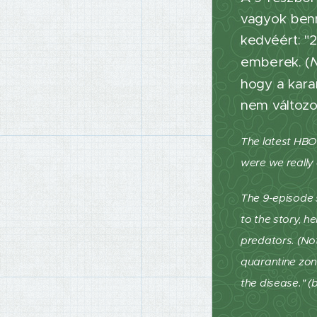
vagyok benn
kedvéért: "
emberek. (
hogy a kara
nem változot
The latest HBO 
were we really 
The 9-episode 
to the story, h
predators. (Not
quarantine zone
the disease." (