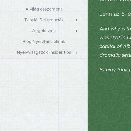
A világ összement
Lenn az 5. é
Tanulói Referenciák
And why is thi
Angolóráink
was shot in C
Blog Nyelvtanulóknak
capital of Al
Nyelvvizsgázók! Insider tips
dramatic sett
Filming took