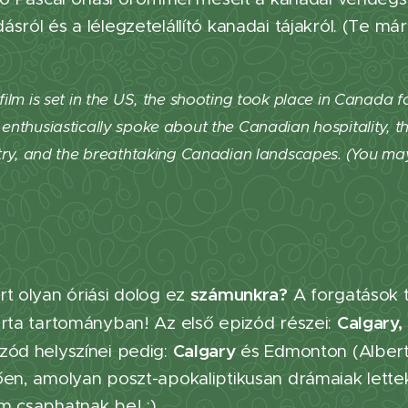
sról és a lélegzetelállító kanadai tájakról. (Te m
)
film is set in the US, the shooting took place in Canada f
enthusiastically spoke about the Canadian hospitality, 
stry, and the breathtaking Canadian landscapes. (You ma
számunkra?
rt olyan óriási dolog ez
A forgatások t
Calgary,
erta tartományban! Az első epizód részei:
Calgary
zód helyszínei pedig:
és Edmonton (Alberta
en, amolyan poszt-apokaliptikusan drámaiak lettek 
m csaphatnak be! :)