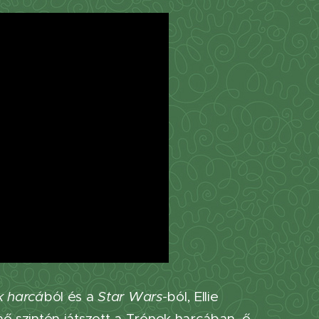
k harcá
ból és a
Star Wars-
ból, Ellie
znő szintén játszott a Trónok harcában, ő