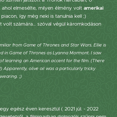
amerikai
l, ahol elmesélte, milyen élmény volt
 piacon, így még neki is tanulnia kell ;)
 volt számára... szóval végül káromkodáson
miliar from Game of Thrones and Star Wars. Ellie is
red in Game of Thrones as Lyanna Mormont. I saw
of learning an American accent for the film. (There
 Apparently, olive oil was a particularly tricky
wearing. ;)
egy egész éven keresztül ( 2021 júl. - 2022
zeretetről, a filmiparban dolgozók szűnni nem