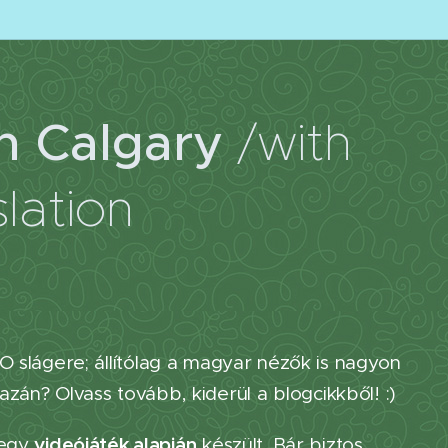
in Calgary
/with
slation
O slágere; állítólag a magyar nézők is nagyon
azán? Olvass tovább, kiderül a blogcikkből! :)
videójáték alapján
 egy
készült. Bár biztos