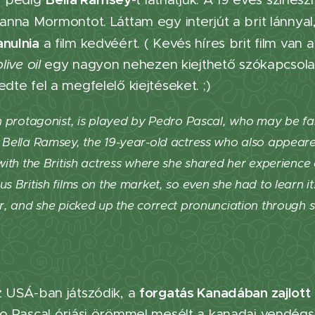
yanna Mormontot. Láttam egy interjút a brit lánnya
anulnia
a film kedvéért. ( Kevés híres brit film van a
olive oil
egy nagyon nehezen kiejthető szókapcsolat
edte fel a megfelelő kiejtéseket. ;)
n protagonist, is played by Pedro Pascal, who may be fa
 Bella Ramsey, the 19-year-old actress who also appea
with the British actress where she shared her experience 
 British films on the market, so even she had to learn it!)
r, and she picked up the correct pronunciation through s
forgatás Kanadában zajlott
az USÁ-ban játszódik, a
dro Pascal óriási örömmel mesélt a kanadai vendégs