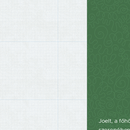
Joelt, a főh
szerepében