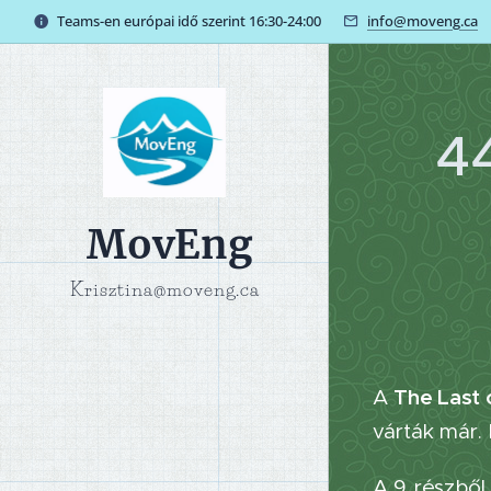
Teams-en európai idő szerint 16:30-24:00
info@moveng.ca
4
MovEng
Krisztina@moveng.ca
The Last 
A
várták már
A 9 részből