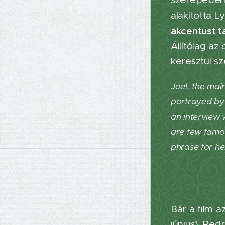
alakította L
akcentust t
Állítólag az
keresztül sz
Joel, the mai
portrayed by
an interview 
are few famous
phrase for he
Bár a film 
június). Pe