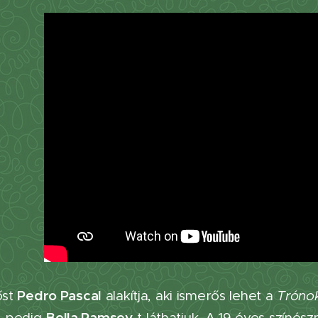
Pedro Pascal
őst
alakítja, aki ismerős lehet a
Tróno
Bella Ramsey
 pedig
-t láthatjuk. A 19 éves színés