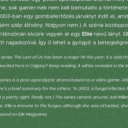
e, sok gamer-nek nem kell bemutatni a történetet
2003-ban egy gombafertőzés járványt indít el, ami
Nem szép látvány. Nagyon nem.
) A széria középp
Ellie
nténzónán kívülre vigyen el egy
nevű lányt. E
t ragadozóvá. Így ő lehet a gyógyír a betegségre."
series The Last of Us has been a major hit this year; it is said 
excited here in Calgary? Keep reading, it will be revealed in the 
series is a post-apocalyptic drama based on a video game. Al
ere's a brief summary for the others: "In 2003, a fungal infection
 a pretty sight. Really not.) The series centers around Joel Miller
. Ellie is immune to the fungus; although she was attacked, she 
based on Elle Magazine)