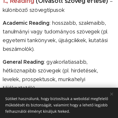
1., Reading
(Olvasott szöveg értése)
–
különböző szövegtípusok
Academic Reading
: hosszabb, szakmaibb,
tanulmányi vagy tudományos szövegek (pl.
egyetemi tankönyvek, újságcikkek, kutatási
beszámolók).
General Reading
: gyakorlatiasabb,
hétköznapibb szövegek (pl. hirdetések,
levelek, prospektusok, munkahelyi
tájékoztatók).
Sütiket használunk, hogy biztosítsuk a weboldal megfelelő
működését és biztonságát, valamint hogy a lehető legjobb
felhasználói élményt kínáljuk Neked.
2., Writing
(Íráskészség)
– különböző