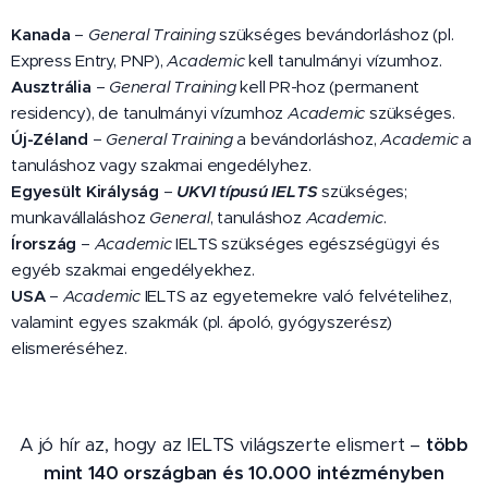
Kanada
–
General Training
szükséges bevándorláshoz (pl.
Express Entry, PNP),
Academic
kell tanulmányi vízumhoz.
Ausztrália
–
General Training
kell PR-hoz (permanent
residency), de tanulmányi vízumhoz
Academic
szükséges.
Új-Zéland
–
General Training
a bevándorláshoz,
Academic
a
tanuláshoz vagy szakmai engedélyhez.
Egyesült Királyság
–
UKVI típusú IELTS
szükséges;
munkavállaláshoz
General
, tanuláshoz
Academic
.
Írország
–
Academic
IELTS szükséges egészségügyi és
egyéb szakmai engedélyekhez.
USA
–
Academic
IELTS az egyetemekre való felvételihez,
valamint egyes szakmák (pl. ápoló, gyógyszerész)
elismeréséhez.
A jó hír az, hogy az IELTS világszerte elismert –
több
mint 140 országban és 10.000 intézményben