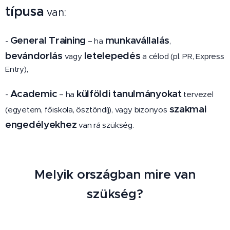
típusa
van:
General Training
munkavállalás
-
– ha
,
bevándorlás
letelepedés
vagy
a célod (pl. PR, Express
Entry),
Academic
külföldi tanulmányokat
-
– ha
tervezel
szakmai
(egyetem, főiskola, ösztöndíj), vagy bizonyos
engedélyekhez
van rá szükség.
Melyik országban mire van
szükség?