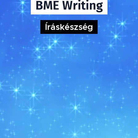
BME Writing
Íráskészség