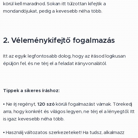
körül kell maradnod. Sokan itt túlzottan kifejtik a
mondandójukat, pedig a kevesebb néha több.
2. Véleménykifejtő fogalmazás
Itt az egyik legfontosabb dolog, hogy az írásod logikusan
épüljön fel, és ne térj el a feladat irányvonalától.
Tippek a sikeres íráshoz:
• Ne írj regényt,
120 szó
körüli fogalmazást várnak. Törekedj
arra, hogy konkrét és világos legyen, ne térj el a lényegtől. Itt
is igaz: kevesebb néha több.
• Használj változatos szerkezeteket! Ha tudsz, alkalmazz