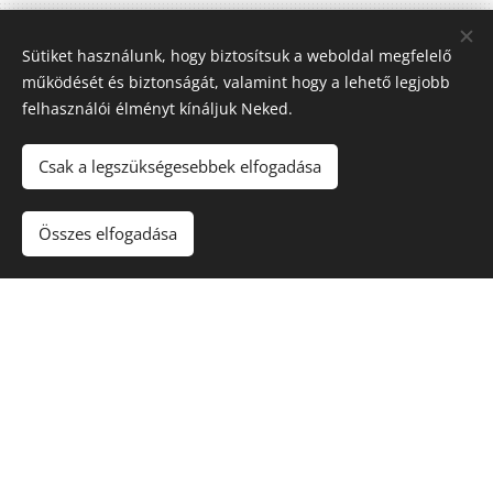
További tippekért (insider tips), keress
Sütiket használunk, hogy biztosítsuk a weboldal megfelelő
privátban!
működését és biztonságát, valamint hogy a lehető legjobb
felhasználói élményt kínáljuk Neked.
Csak a legszükségesebbek elfogadása
Összefoglalva:
BME
Összes elfogadása
Ez nem az a vizsga, ahol "bemagolással" célba érsz. Itt nem a
tökéletesség számít, hanem az, hogy képes vagy-e
használható, élő nyelvtudást alkalmazni. A vizsga célja:
megérteni, amit hallasz/olvasol, és magabiztosan kifejezni
magad. Ha hibázol, az nem baj! A lényeg, hogy tovább
folytasd.
Tudás, stratégia és gyakorlás: