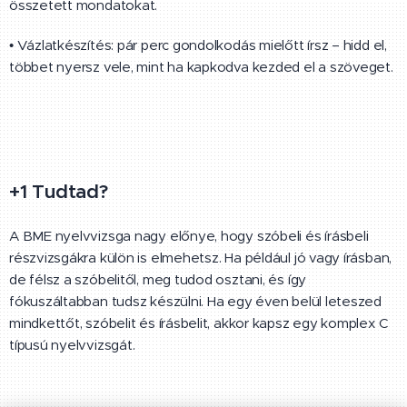
összetett mondatokat.
• Vázlatkészítés: pár perc gondolkodás mielőtt írsz – hidd el,
többet nyersz vele, mint ha kapkodva kezded el a szöveget.
+1 Tudtad?
A BME nyelvvizsga nagy előnye, hogy szóbeli és írásbeli
részvizsgákra külön is elmehetsz. Ha például jó vagy írásban,
de félsz a szóbelitől, meg tudod osztani, és így
fókuszáltabban tudsz készülni. Ha egy éven belül leteszed
mindkettőt, szóbelit és írásbelit, akkor kapsz egy komplex C
típusú nyelvvizsgát.