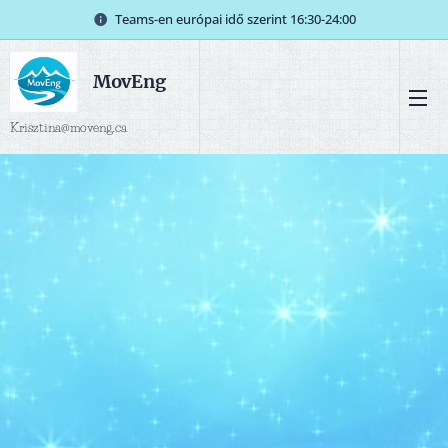
Teams-en európai idő szerint 16:30-24:00
MovEng
Krisztina@moveng.ca