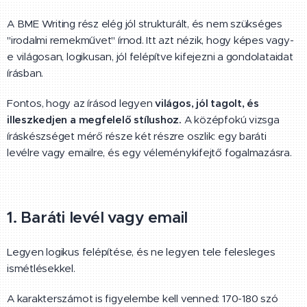
A BME Writing rész elég jól strukturált, és nem szükséges
"irodalmi remekművet" írnod. Itt azt nézik, hogy képes vagy-
e világosan, logikusan, jól felépítve kifejezni a gondolataidat
írásban.
Fontos, hogy az írásod legyen
világos, jól tagolt, és
illeszkedjen a megfelelő stílusho
z.
A középfokú vizsga
íráskészséget mérő része két részre oszlik: egy baráti
levélre vagy emailre, és egy véleménykifejtő fogalmazásra.
1. Baráti levél vagy email
Legyen logikus felépítése, és ne legyen tele felesleges
ismétlésekkel.
A karakterszámot is figyelembe kell venned: 170-180 szó