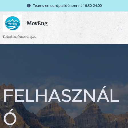
Teams-en európai idő szerint 16:30-24:00
MovEng
Krisztina@moveng.ca
FELHASZNÁL
Ó