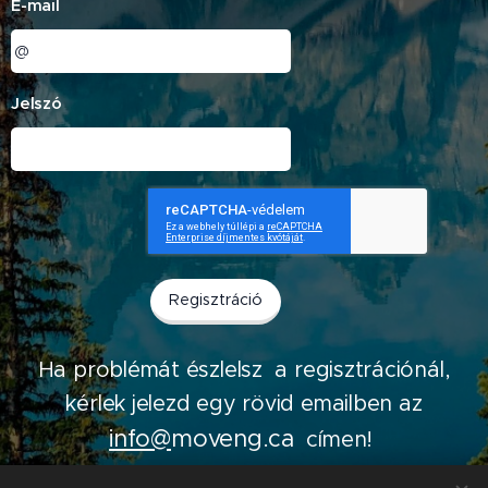
E-mail
Jelszó
Regisztráció
Ha problémát észlelsz a regisztrációnál,
kérlek jelezd egy rövid emailben az
info@
moveng.ca
címen!