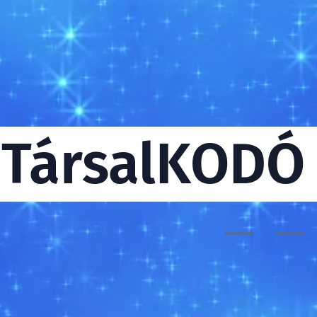
TársalKODÓ