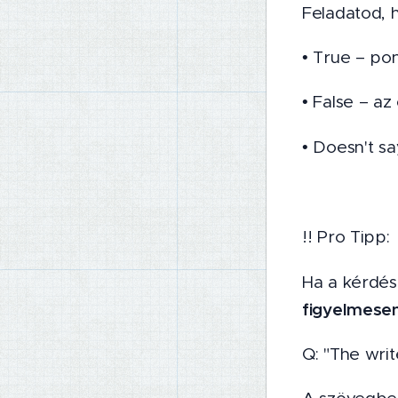
Feladatod, 
• True – po
• False – az
• Doesn't s
!! Pro Tipp:
Ha a kérdés
figyelmesen
Q: "The writ