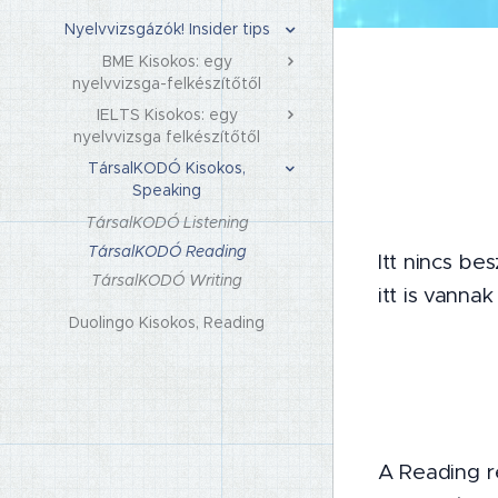
Nyelvvizsgázók! Insider tips
BME Kisokos: egy
nyelvvizsga-felkészítőtől
IELTS Kisokos: egy
nyelvvizsga felkészítőtől
TársalKODÓ Kisokos,
Speaking
TársalKODÓ Listening
TársalKODÓ Reading
Itt nincs be
TársalKODÓ Writing
itt is vanna
Duolingo Kisokos, Reading
A Reading r