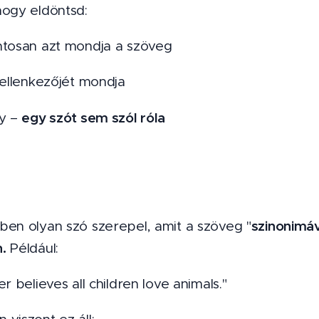
hogy eldöntsd:
ntosan azt mondja a szöveg
 ellenkezőjét mondja
egy szót sem szól róla
ay –
szinonimáv
ben olyan szó szerepel, amit a szöveg "
.
Például:
er believes all children love animals."