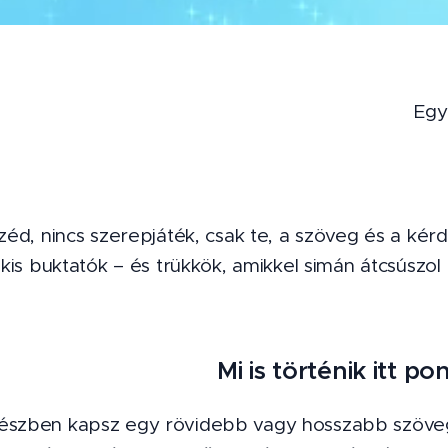
Egy
széd, nincs szerepjáték, csak te, a szöveg és a kérd
k kis buktatók – és trükkök, amikkel simán átcsúszol r
Mi is történik itt p
észben kapsz egy rövidebb vagy hosszabb szöveg