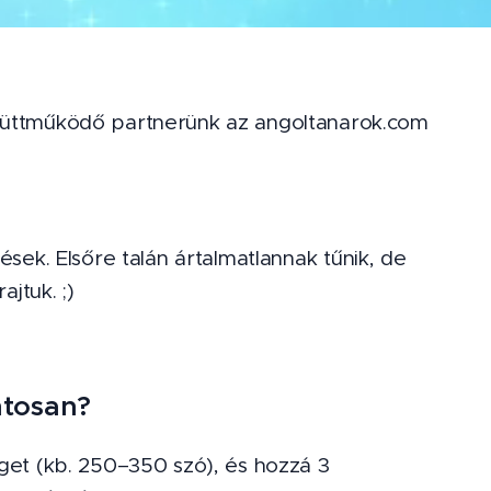
üttműködő partnerünk az angoltanarok.com
ések. Elsőre talán ártalmatlannak tűnik, de
ajtuk. ;)
ontosan?
et (kb. 250–350 szó), és hozzá 3