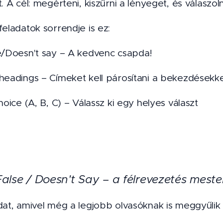
t. A cél: megérteni, kiszűrni a lényeget, és válaszol
feladatok sorrendje is ez:
se/Doesn't say – A kedvenc csapda!
 headings – Címeket kell párosítani a bekezdésekke
choice (A, B, C) – Válassz ki egy helyes választ
 False / Doesn't Say – a félrevezetés meste
dat, amivel még a legjobb olvasóknak is meggyűlik 