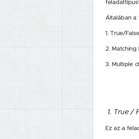
feladattípus
Általában a 
1. True/Fal
2. Matching
3. Multiple 
1. True /
Ez az a fela