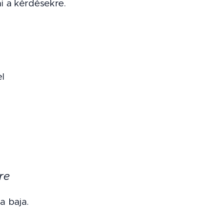
ni a kérdésekre.
l
re
a baja.