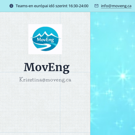
Teams-en európai idő szerint 16:30-24:00
info@moveng.ca
MovEng
Krisztina@moveng.ca