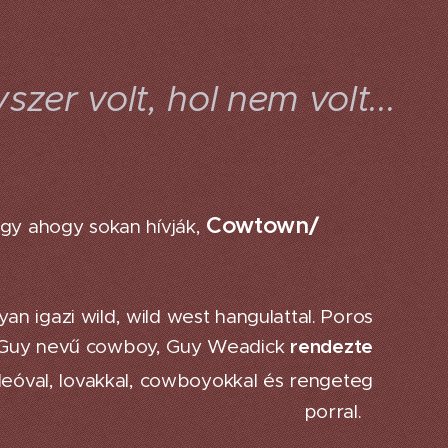
szer volt, hol nem volt...
Cowtown/
gy ahogy sokan hívják,
an igazi wild, wild west hangulattal. Poros
Guy nevű cowboy, Guy Weadick
rendezte
deóval, lovakkal, cowboyokkal és rengeteg
porral.