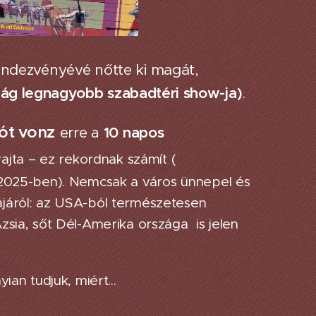
endezvényévé nőtte ki magát,
világ legnagyobb szabadtéri show-ja)
.
tót vonz
erre a
10 napos
ajta – ez rekordnak számít (
2025-ben). Nemcsak a város ünnepel és
ájáról: az USA-ból természetesen
zsia, sőt Dél-Amerika országa is jelen
an tudjuk, miért...