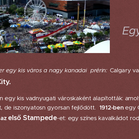
Egy
zer egy kis város a nagy kanadai prérin:
Calgary va
ty.
n egy kis vadnyugati városkaként alapították: amoly
lt, de iszonyatosn gyorsan fejlődött.
1912-ben
egy 
első Stampede
 az
-et: egy színes kavalkádot ro