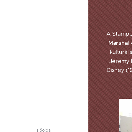
A Stampe
Marsha
l
kulturál
Jeremy 
Disney (1
Főoldal