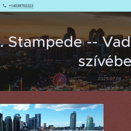
+14039702222
. Stampede -- Vad
szívéb
2025.07.06