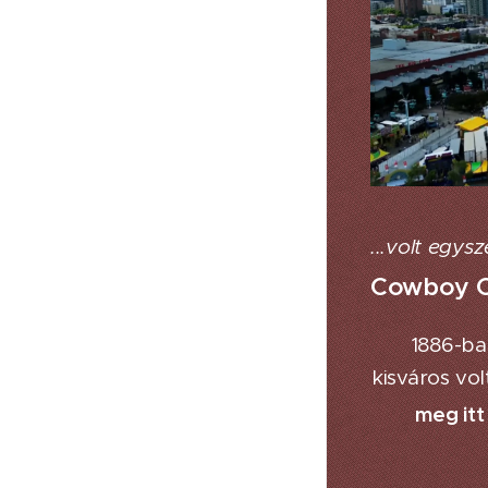
...volt egys
Cowboy Ci
1886-ba
kisváros vo
meg itt