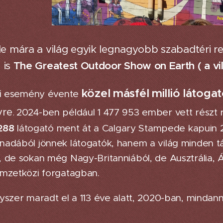
 mára a világ egyik legnagyobb szabadtéri r
 is
The Greatest Outdoor Show on Eart
h ( a 
közel másfél millió látoga
tű esemény évente
yre
2024-ben például 1 477 953 ember vett részt r
.
288
látogató ment át a Calgary Stampede kapuin 
adából jönnek látogatók, hanem a világ minden t
 de sokan még Nagy-Britanniából, de Ausztrália, Á
mzetközi forgatagban.
szer maradt el a 113 éve alatt, 2020-ban, mindannyi