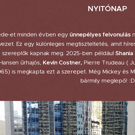
NYITÓNAP
ünnepélyes felvonulás
de-et minden évben egy
n
vezet. Ez egy különleges megtiszteltetés, amit híre
Shania
is szereplők kapnak meg. 2025-ben például
Kevin Costner,
Hansen űrhajós,
Pierre Trudeau ( J
965) is megkapta ezt a szerepet. Még Mickey és M
bármily meglepő! :D