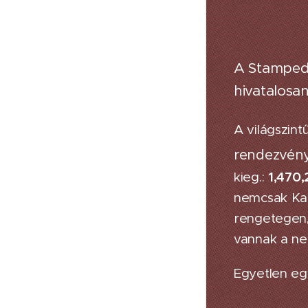
A Stampede
hivatalosan
A világszin
rendezvén
1,470,
kieg.:
nemcsak Kan
rengetegen,
vannak a ne
Egyetlen egy