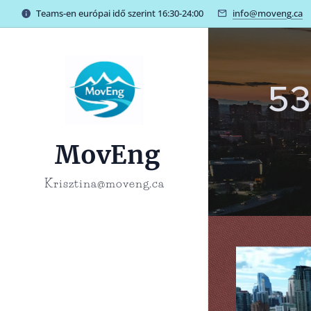
Teams-en európai idő szerint 16:30-24:00
info@moveng.ca
53
MovEng
Krisztina@moveng.ca