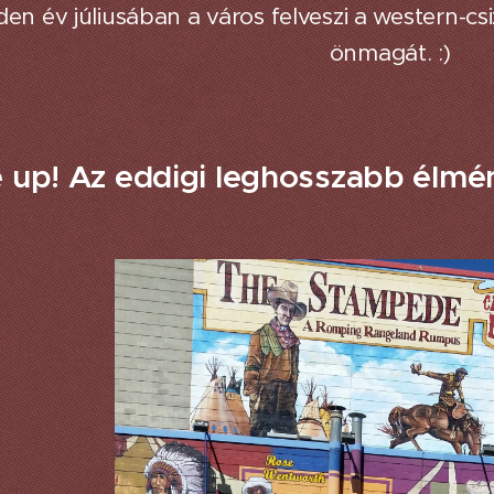
en év júliusában a város felveszi a western-c
önmagát. :)
 up! Az eddigi leghosszabb élmé