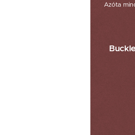
Azóta mind
Buckle