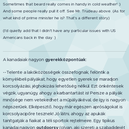
Sometimes that beard really comes in handy in cold weather! :)
And some people really pull it off. See Mr. Trudeau above. (As for
what kind of prime minister he is? That's a different story.)
(I'd quietly add that I didn't have any particular issues with US
Americans back in the day. :)
A kanadaiak nagyon
gyerekközpontúak
:
--Telente a lakóközösségek összefognak, felöntik a
környékbeli pályákat, hogy egyetlen gyerek se maradjon
korcsolyázási, jéghokizási lehetőség nélkül. Ezt önkéntesek
végzik, ugyanúgy, ahogy a karbantartást is! Persze a pályák
minősége nem vetekedhet a műpályákéval, de így is nagyon
népszerűek. Elképesztő, hogy már egészen apróságokat is
korcsolyacipőre tesznek! Jó látni, ahogy az apukák
tanítgatják a fiaikat a téli sportok rejtelmeire. Egy tipikus
kanadai nagyon
outdoorsy
(olyan, aki szereti a szabadidejét