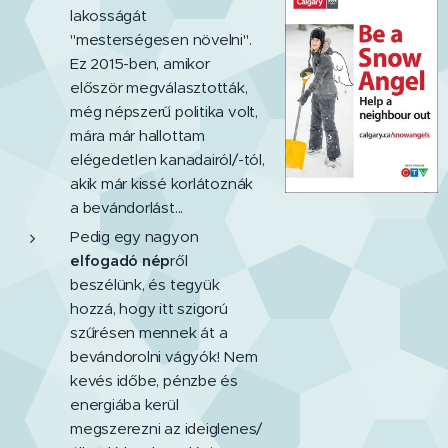
lakosságát
"mesterségesen növelni".
Ez 2015-ben, amikor
először megválasztották,
még népszerű politika volt,
mára már hallottam
elégedetlen kanadairól/-tól,
akik már kissé korlátoznák
a bevándorlást...
Pedig egy nagyon
elfogadó nép
ről
beszélünk, és tegyük
hozzá, hogy itt szigorú
szűrésen mennek át a
bevándorolni vágyók! Nem
kevés időbe, pénzbe és
energiába kerül
megszerezni az ideiglenes/