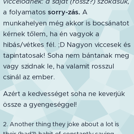
viccelődnek: a saját (rossz?) szokásuk,
a folyamatos
sorry-zás.
A
munkahelyen még akkor is bocsánatot
kérnek tőlem, ha én vagyok a
hibás/vétkes fél. ;D Nagyon viccesek és
tapintatosak! Soha nem bántanak meg
vagy szidnak le, ha valamit rosszul
csinál az ember.
Azért a kedvességet soha ne keverjük
össze a gyengeséggel!
2. Another thing they joke about a lot is
their (bad?) habit of constantly saying