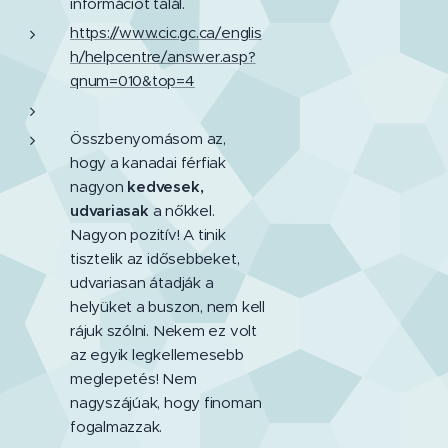
információt talál.
https://www.cic.gc.ca/englis
h/helpcentre/answer.asp?
qnum=010&top=4
Összbenyomásom az,
hogy a kanadai férfiak
nagyon
kedvesek,
udvariasak
a nőkkel.
Nagyon pozitív! A tinik
tisztelik az idősebbeket,
udvariasan átadják a
helyüket a buszon, nem kell
rájuk szólni. Nekem ez volt
az egyik legkellemesebb
meglepetés! Nem
nagyszájúak, hogy finoman
fogalmazzak.