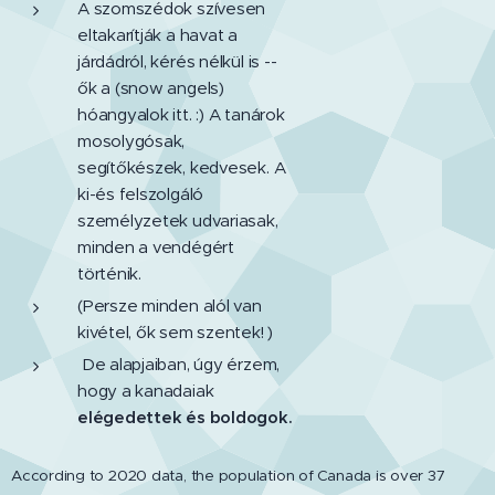
A szomszédok szívesen
eltakarítják a havat a
járdádról, kérés nélkül is --
ők a (snow angels)
hóangyalok itt. :) A tanárok
mosolygósak,
segítőkészek, kedvesek. A
ki-és felszolgáló
személyzetek udvariasak,
minden a vendégért
történik.
(Persze minden alól van
kivétel, ők sem szentek! )
De alapjaiban, úgy érzem,
hogy a kanadaiak
elégedettek és boldogok.
According to 2020 data, the population of Canada is over 37