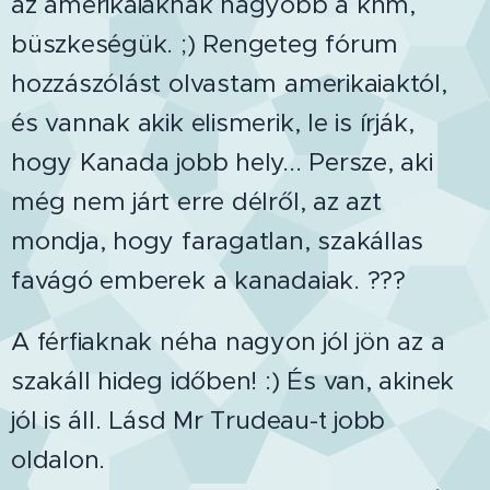
az amerikaiaknak nagyobb a khm,
büszkeségük. ;) Rengeteg fórum
hozzászólást olvastam amerikaiaktól,
és vannak akik elismerik, le is írják,
hogy Kanada jobb hely... Persze, aki
még nem járt erre délről, az azt
mondja, hogy faragatlan, szakállas
favágó emberek a kanadaiak. ???
A férfiaknak néha nagyon jól jön az a
szakáll hideg időben! :) És van, akinek
jól is áll. Lásd Mr Trudeau-t jobb
oldalon.