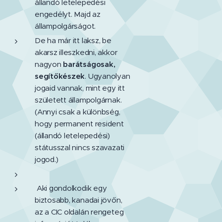
állandó letelepedési
engedélyt. Majd az
állampolgárságot.
De ha már itt laksz, be
akarsz illeszkedni, akkor
nagyon
barátságosak,
segítőkészek
. Ugyanolyan
jogaid vannak, mint egy itt
született állampolgárnak.
(Annyi csak a különbség,
hogy permanent resident
(állandó letelepedési)
státusszal nincs szavazati
jogod.)
Aki gondolkodik egy
biztosabb, kanadai jövőn,
az a CIC oldalán rengeteg