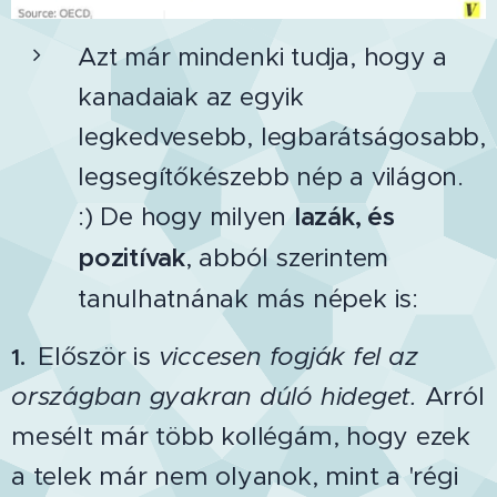
Azt már mindenki tudja, hogy a
kanadaiak az egyik
legkedvesebb, legbarátságosabb,
legsegítőkészebb nép a világon.
:) De hogy milyen
lazák, és
pozitívak
, abból szerintem
tanulhatnának más népek is:
Először is
viccesen fogják fel az
1.
országban gyakran dúló hideget.
Arról
mesélt már több kollégám, hogy ezek
a telek már nem olyanok, mint a 'régi