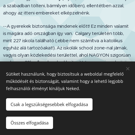
a szabadban tölteni, bármilyen időben), ellentétben azzal,
ahogy az itteni embereket elképzelnénk.
--A gyerekek biztonsága mindenek előtt! Ez minden valamit
is magára adó országban így van. Calgary területén több,
mint 227 iskola található (,ebbe nem számítva a katolikus
egyház alá tartozóakat!). Az iskolák school zone-nal járnak,
vagyis olyan közlekedési területtel, ahol NAGYON szigorúan
csak max. 30km/h-val szabad hajtani! Istenem, micsoda öröm
is itt a vezetés!! Mire úgy látod, hogy végre nyomhatod 50-
Sütiket használunk, hogy biztosítsuk a weboldal megfelelő
nel, jön egy korlátozó tábla, egy újabb iskolai övezet.
működését és biztonságát, valamint hogy a lehető legjobb
Érdemesebb a gyerekekért gyalog a suliba elmenni
felhasználói élményt kínáljuk Neked.
délutánonként! ;)
Csak a legszükségesebbek elfogadása
Canadians are very child-centered:
Összes elfogadása
-- In winter, communities come together to flood local rinks so