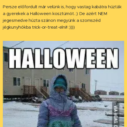
Persze előfordult már velünk is, hogy vastag kabátra húzták
a gyerekek a Halloween kosztümöt. ;) De azért NEM
jegesmedve húzta szánon megyünk a szomszéd
jégkunyhókba trick-or-treat-elni!! :))))