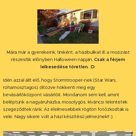
Mára már a gyerekeink, tiniként, a házibulikat ill. a mozizást
részesítik előnyben Halloween napján.
Csak a férjem
lelkesedése töretlen. :D
Idén azzal állt elő, hogy Stormtrooper-nek (Star Wars,
rohamosztagos) öltözve hökkenti meg egy
bevásárlóközpont vásárlóit. Mondanom sem kell, amint
beléptünk a nagyáruházba, mosolygós, kíváncsi tekintetek
szegeződtek ránk. Az élelmesebbek rögtön fotózkodtak is
vele. Nagy sikere volt a házi készítésű jelmeznek!! :)