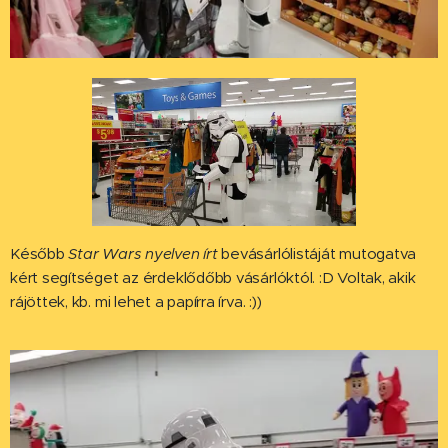
Később
Star Wars nyelven írt
bevásárlólistáját mutogatva
kért segítséget az érdeklődőbb vásárlóktól. :D Voltak, akik
rájöttek, kb. mi lehet a papírra írva. :))