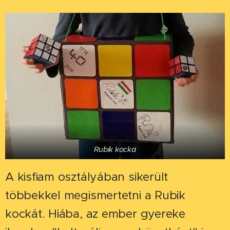
Rubik kocka
A kisfiam osztályában sikerült
többekkel megismertetni a Rubik
kockát. Hiába, az ember gyereke