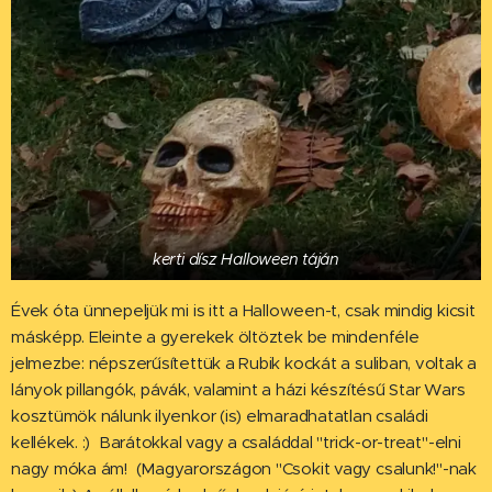
kerti dísz Halloween táján
Évek óta ünnepeljük mi is itt a Halloween-t, csak mindig kicsit
másképp. Eleinte a gyerekek öltöztek be mindenféle
jelmezbe: népszerűsítettük a Rubik kockát a suliban, voltak a
lányok pillangók, pávák, valamint a házi készítésű Star Wars
kosztümök nálunk ilyenkor (is) elmaradhatatlan családi
kellékek. :) Barátokkal vagy a családdal "trick-or-treat"-elni
nagy móka ám! (Magyarországon "Csokit vagy csalunk!"-nak