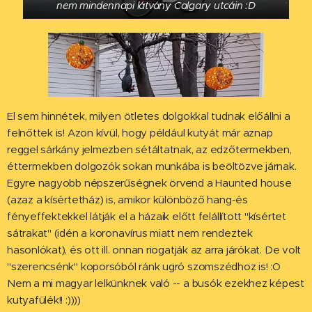
nem mindennapi látvány Calgary utcáin :D
El sem hinnétek, milyen ötletes dolgokkal tudnak előállni a
felnőttek is! Azon kívül, hogy például kutyát már aznap
reggel sárkány jelmezben sétáltatnak, az edzőtermekben,
éttermekben dolgozók sokan munkába is beöltözve járnak.
Egyre nagyobb népszerűségnek örvend a Haunted house
(azaz a kísértetház) is, amikor különböző hang-és
fényeffektekkel látják el a házaik előtt felállított "kísértet
sátrakat" (idén a koronavírus miatt nem rendeztek
hasonlókat), és ott ill. onnan riogatják az arra járókat. De volt
"szerencsénk" koporsóból ránk ugró szomszédhoz is! :O
Nem a mi magyar lelkünknek való -- a busók ezekhez képest
kutyafülék!! :))))