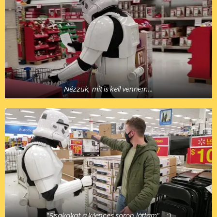
Nézzük, mit is kell vennem...
"Sisakokat a kilences soron láttam"... ;)