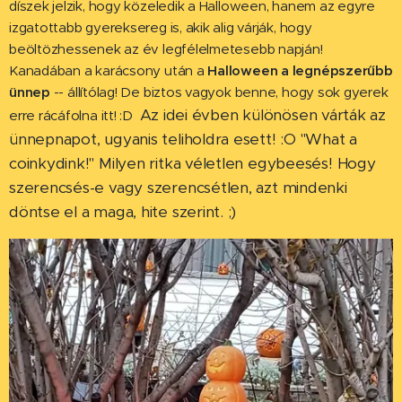
díszek jelzik, hogy közeledik a Halloween, hanem az egyre
izgatottabb gyereksereg is, akik alig várják, hogy
beöltözhessenek az év legfélelmetesebb napján!
Kanadában a karácsony után a
Halloween a legnépszerűbb
ünnep
-- állítólag! De biztos vagyok benne, hogy sok gyerek
Az idei évben különösen várták az
erre rácáfolna itt! :D
ünnepnapot, ugyanis teliholdra esett! :O "What a
coinkydink!" Milyen ritka véletlen egybeesés! Hogy
szerencsés-e vagy szerencsétlen, azt mindenki
döntse el a maga, hite szerint. ;)