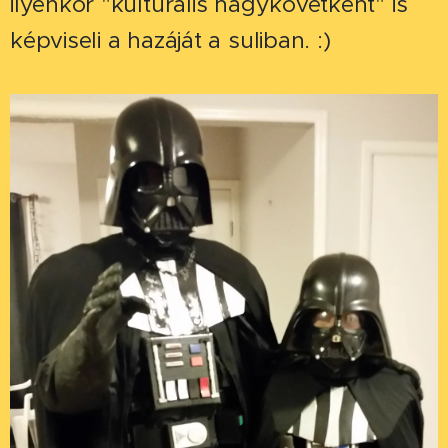
ilyenkor "kulturális nagykövetként" is
képviseli a hazáját a suliban. :)