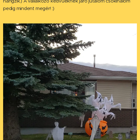
hangzik.) A vállalkozó kedvűeknek járó jutalom csokihalom
pedig mindent megér! :)