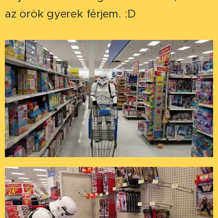
az örök gyerek férjem. :D