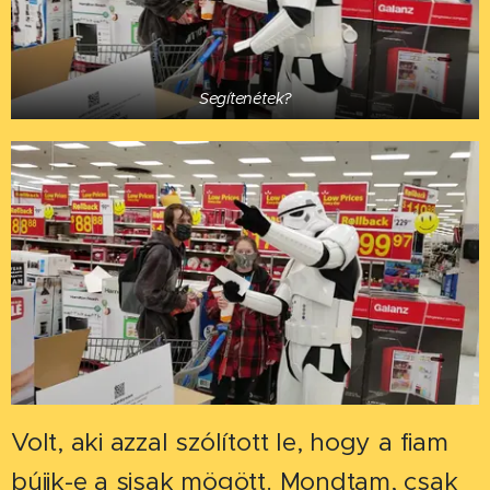
Segítenétek?
Volt, aki azzal szólított le, hogy a fiam
bújik-e a sisak mögött. Mondtam, csak