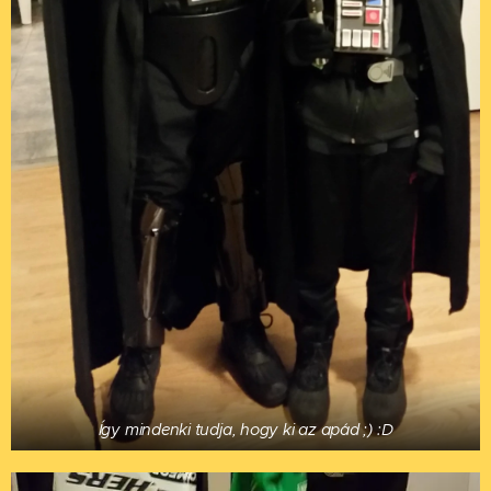
Így mindenki tudja, hogy ki az apád ;) :D