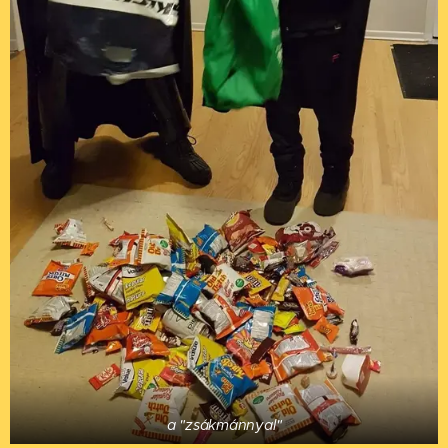
a "zsákmánnyal"