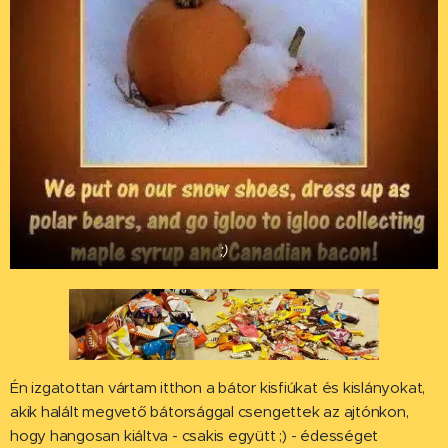
;)
Én izgatottan vártam itthon a bátor kisfiúkat és kislányokat,
akik halált megvető bátorsággal csengettek az ajtónkon,
hogy hangosan kiáltva - csakis együtt ;) - édességet