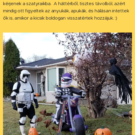
kérjenek a szatyraikba. A háttérből, tisztes távolból, azért
mindig ott figyeltek az anyukák, apukák, és hálásan intettek
ők is, amikor a kicsik boldogan visszatértek hozzájuk. :)