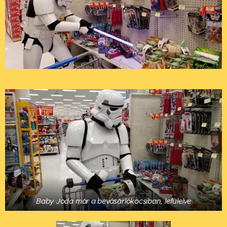
Baby Joda már a bevásárlókocsiban, lefülelve