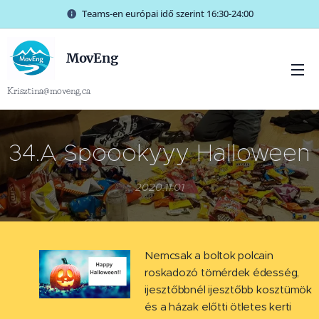
Teams-en európai idő szerint 16:30-24:00
MovEng
Krisztina@moveng.ca
34.A Spoookyyy Halloween
2020.11.01
Nemcsak a boltok polcain
roskadozó tömérdek édesség,
ijesztőbbnél ijesztőbb kosztümök
és a házak előtti ötletes kerti