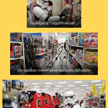
Tisztelgés a "nagyfőnöknek" ;)
Kanadában mindenkinek kell tudni jéghokizni