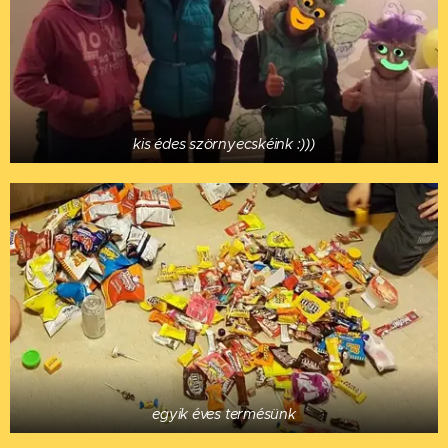
kis édes szörnyecskéink :)))
egyik éves termésünk