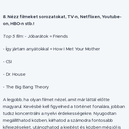
8. Nézz filmeket sorozatokat, TV-n, Netflixen, Youtube-
on, HBO-n stb.!
Top 5 film
: - Jóbarátok = Friends
- Így jártam anyátokkal = How I Met Your Mother
- CSI
- Dr. House
- The Big Bang Theory
A legjobb, ha olyan filmet nézel, amit már láttál előtte
magyarul. Kevésbé kell figyelned a történet fonalára, jobban
tudsz koncentrálni a nyelvi érdekességekre. Nyugodtan
megállíthatod közben, kiírhatod a számodra fontosabb
kifejezéseket, utánozhatod a kiejtést és közben még jól is