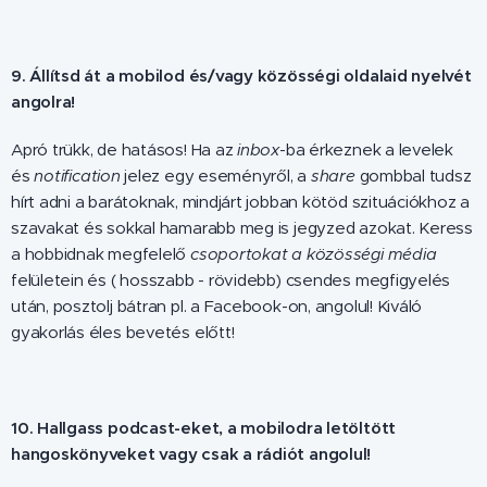
9. Állítsd át a mobilod és/vagy közösségi oldalaid nyelvét
angolra!
Apró trükk, de hatásos! Ha az
inbox
-ba érkeznek a levelek
és
notification
jelez egy eseményről, a
share
gombbal tudsz
hírt adni a barátoknak, mindjárt jobban kötöd szituációkhoz a
szavakat és sokkal hamarabb meg is jegyzed azokat. Keress
a hobbidnak megfelelő
csoportokat a közösségi média
felületein és ( hosszabb - rövidebb) csendes megfigyelés
után, posztolj bátran pl. a Facebook-on, angolul! Kiváló
gyakorlás éles bevetés előtt!
10. Hallgass podcast-eket, a mobilodra letöltött
hangoskönyveket vagy csak a rádiót angolul!