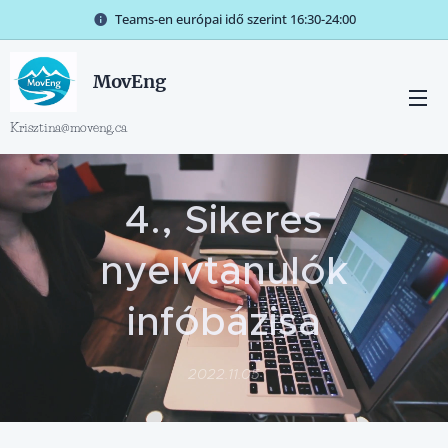
Teams-en európai idő szerint 16:30-24:00
MovEng
Krisztina@moveng.ca
4., Sikeres
nyelvtanulók
infóbázisa
2022.11.05