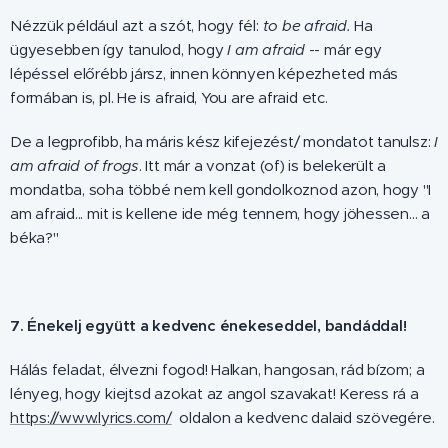
Nézzük például azt a szót, hogy fél:
to
be afraid.
Ha
ügyesebben így tanulod, hogy
I am afraid
-- már egy
lépéssel előrébb jársz, innen könnyen képezheted más
formában is, pl. He is afraid, You are afraid etc.
De a legprofibb, ha máris kész kifejezést/ mondatot tanulsz:
I
am afraid of frogs
. Itt már a vonzat (of) is belekerült a
mondatba, soha többé nem kell gondolkoznod azon, hogy "I
am afraid... mit is kellene ide még tennem, hogy jöhessen... a
béka?"
7. Énekelj együtt a kedvenc énekeseddel, bandáddal!
Hálás feladat, élvezni fogod! Halkan, hangosan, rád bízom; a
lényeg, hogy kiejtsd azokat az angol szavakat! Keress rá a
https://www.lyrics.com/
oldalon a kedvenc dalaid szövegére.