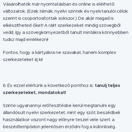
Vásárolhatók már nyomtatásban és online is elérhető
változatok. (Ezek témák, nyelvi szintek és nyelvtanulói célok
szerint is csoportosítottak sokszor.) De akár magad is
elkészítheted őket! A ráírt szerkezeket mindig szövegből
vedd, így a szövegkörnyezetből tanult mintákra könnyebben
tudsz majd emlékezni!
Fontos, hogy a kártyákra ne szavakat, hanem komplex
szerkezeteket írj ki!
6. És ezzel elértünk a következő ponthoz is:
tanulj teljes
szerkezeteket, mondatokat!
Szinte ugyanannyi erőfeszítésbe kerül megtanulni egy
állandósult nyelvi szerkezetet, mint egy szót; beszédbeli
használatkor viszont nagy előnyre teszel vele szert: a
beszédtempódon jelentősen érződni fog a különbség.