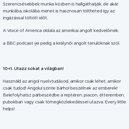
Szerencsésebbek munka közben is hallgathatják, de akár
munkába, iskolába menet is hasznosan töltheted így az
ingázással töltött időt.
A Voice of America oldala az amerikai angolt kedvelőinek,
a BBC podcast-jei pedig a királynői angolt tanulóknak szól.
1
0+1. Utazz sokat a világban!
Használd az angol nyelvtudásod, amikor csak lehet, amikor
csak tudod! Angolul szinte bárhol beszélnek az emberek!
Belefolyhatsz párbeszédbe a reptéren, piacon, étteremben,
pubokban vagy csak tömegközlekedéssel utazva. Every little
helps!