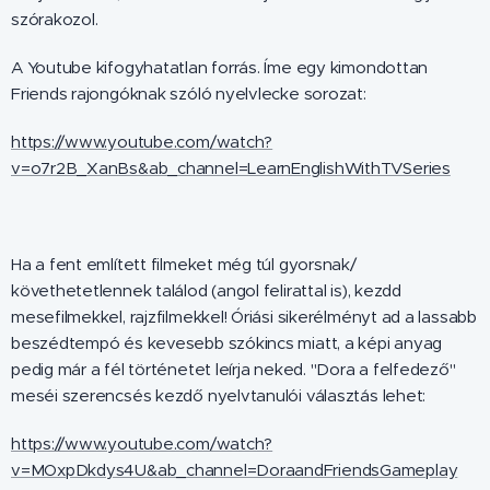
szórakozol.
A Youtube kifogyhatatlan forrás. Íme egy kimondottan
Friends rajongóknak szóló nyelvlecke sorozat:
https://www.youtube.com/watch?
v=o7r2B_XanBs&ab_channel=LearnEnglishWithTVSeries
Ha a fent említett filmeket még túl gyorsnak/
követhetetlennek találod (angol felirattal is), kezdd
mesefilmekkel, rajzfilmekkel! Óriási sikerélményt ad a lassabb
beszédtempó és kevesebb szókincs miatt, a képi anyag
pedig már a fél történetet leírja neked. "Dora a felfedező"
meséi szerencsés kezdő nyelvtanulói választás lehet:
https://www.youtube.com/watch?
v=MOxpDkdys4U&ab_channel=DoraandFriendsGameplay