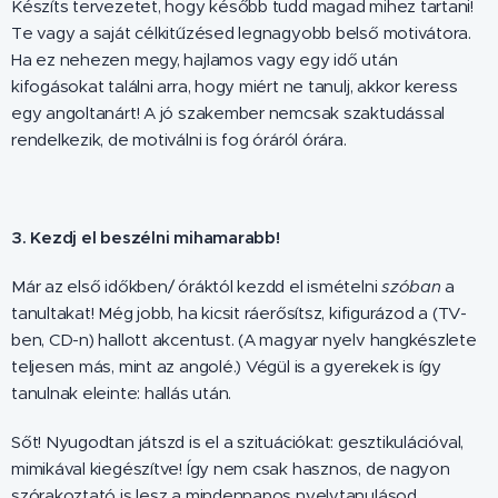
Készíts tervezetet, hogy később tudd magad mihez tartani!
Te vagy a saját célkitűzésed legnagyobb belső motivátora.
Ha ez nehezen megy, hajlamos vagy egy idő után
kifogásokat találni arra, hogy miért ne tanulj, akkor keress
egy angoltanárt! A jó szakember nemcsak szaktudással
rendelkezik, de motiválni is fog óráról órára.
3. Kezdj el beszélni mihamarabb!
Már az első időkben/ óráktól kezdd el ismételni
szóban
a
tanultakat! Még jobb, ha kicsit ráerősítsz, kifigurázod a (TV-
ben, CD-n) hallott akcentust. (A magyar nyelv hangkészlete
teljesen más, mint az angolé.) Végül is a gyerekek is így
tanulnak eleinte: hallás után.
Sőt! Nyugodtan játszd is el a szituációkat: gesztikulációval,
mimikával kiegészítve! Így nem csak hasznos, de nagyon
szórakoztató is lesz a mindennapos nyelvtanulásod.