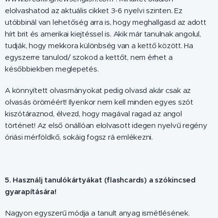
elolvashatod az aktuális cikket 3-6 nyelvi szinten. Ez
utóbbinál van lehetőség arra is, hogy meghallgasd az adott
hírt brit és amerikai kiejtéssel is. Akik már tanulnak angolul,
tudják, hogy mekkora különbség van a kettő között. Ha
egyszerre tanulod/ szokod a kettőt, nem érhet a
későbbiekben meglepetés.
A könnyített olvasmányokat pedig olvasd akár csak az
olvasás öröméért! Ilyenkor nem kell minden egyes szót
kiszótáraznod, élvezd, hogy magával ragad az angol
történet! Az első önállóan elolvasott idegen nyelvű regény
óriási mérföldkő, sokáig fogsz rá emlékezni.
5. Használj tanulókártyákat (flashcards) a szókincsed
gyarapítására!
Nagyon egyszerű módja a tanult anyag ismétlésének.