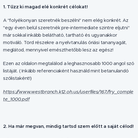
1. Tűzz ki magad elé konkrét célokat!
A "folyékonyan szeretnék beszélni" nem elég konkrét. Az
"egy éven belül szeretnék pre-intermediate szintre eljutni"
már sokkal inkább belátható, tartható és ugyanakkor
motiváló. Törd részekre a nyelvtanulás óriási tananyagát,
meglátod, mennyivel emészthetőbb lesz az egész!
Ezen az oldalon megtalálod a leghasznosabb 1000 angol szó
listáját. ( Inkább referenciaként használd mint betanulandó
szólistaként!)
https://www.westbranch.k12.oh.us/userfiles/167/fry_comple
te_1000.pdf
2. Ha már megvan, mindig tartsd szem előtt a saját célod!