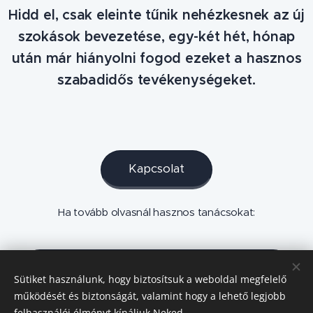
Hidd el, csak eleinte tűnik nehézkesnek az új
szokások bevezetése, egy-két hét, hónap
után már hiányolni fogod ezeket a hasznos
szabadidős tevékenységeket.
Kapcsolat
Ha tovább olvasnál hasznos tanácsokat:
5. , Duolingo or not, that is the question
Sütiket használunk, hogy biztosítsuk a weboldal megfelelő
működését és biztonságát, valamint hogy a lehető legjobb
felhasználói élményt kínáljuk Neked.