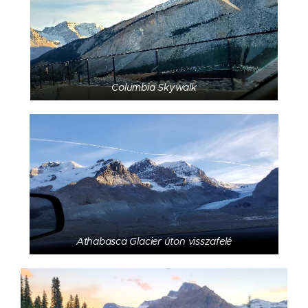
Columbia Skywalk
Athabasca Glacier úton visszafelé