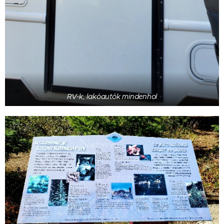
RV-k, lakóautók mindenhol