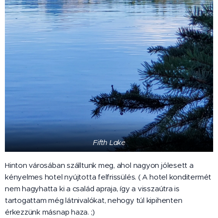
Fifth Lake
Hinton városában szálltunk meg, ahol nagyon jólesett a
kényelmes hotel nyújtotta felfrissülés. ( A hotel konditermét
nem hagyhatta ki a család apraja, így a visszaútra is
tartogattam még látnivalókat, nehogy túl kipihenten
érkezzünk másnap haza. ;)