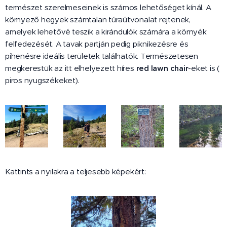
természet szerelmeseinek is számos lehetőséget kínál. A
környező hegyek számtalan túraútvonalat rejtenek,
amelyek lehetővé teszik a kirándulók számára a környék
felfedezését. A tavak partján pedig piknikezésre és
pihenésre ideális területek találhatók. Természetesen
megkerestük az itt elhelyezett híres
red lawn chair
-eket is (
piros nyugszékeket).
Kattints a nyilakra a teljesebb képekért: