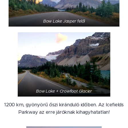
Bow Lake Jasper felől
Bow Lake + Crowfoot Glacier
1200 km, gyönyörű őszi kiránduló időben. Az Icefields
Parkway az erre járóknak kihagyhatatlan!