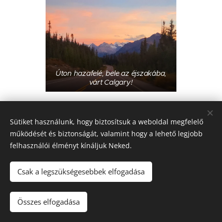
Úton hazafelé, bele az éjszakába,
várt Calgary!
Sütiket használunk, hogy biztosítsuk a weboldal megfelelő
működését és biztonságát, valamint hogy a lehető legjobb
felhasználói élményt kínáljuk Neked.
Ha már ilyen gyönyörű errefelé minden, miért
nem maradunk itt örökre?? :)
Csak a legszükségesebbek elfogadása
Maradtunk. Így következőekben az
Összes elfogadása
ingatlanvásárlásról olvashatsz: