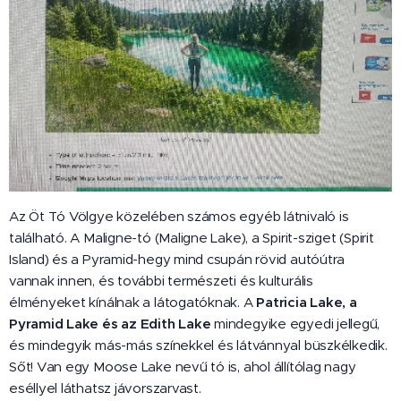
Az Öt Tó Völgye közelében számos egyéb látnivaló is
található. A Maligne-tó (Maligne Lake), a Spirit-sziget (Spirit
Island) és a Pyramid-hegy mind csupán rövid autóútra
vannak innen, és további természeti és kulturális
élményeket kínálnak a látogatóknak. A
Patricia Lake, a
Pyramid Lake és az Edith Lake
mindegyike egyedi jellegű,
és mindegyik más-más színekkel és látvánnyal büszkélkedik.
Sőt! Van egy Moose Lake nevű tó is, ahol állítólag nagy
eséllyel láthatsz jávorszarvast.