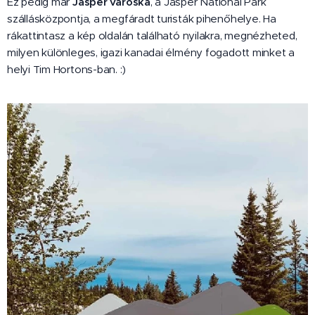
Ez pedig már
Jasper városka
, a Jasper National Park
szállásközpontja, a megfáradt turisták pihenőhelye. Ha
rákattintasz a kép oldalán található nyilakra, megnézheted,
milyen különleges, igazi kanadai élmény fogadott minket a
helyi Tim Hortons-ban. :)