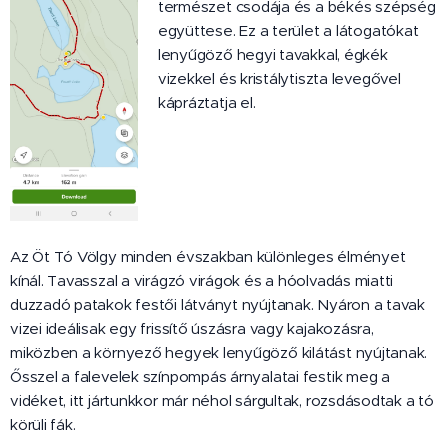
természet csodája és a békés szépség
együttese. Ez a terület a látogatókat
lenyűgöző hegyi tavakkal, égkék
vizekkel és kristálytiszta levegővel
kápráztatja el.
Az Öt Tó Völgy minden évszakban különleges élményet
kínál. Tavasszal a virágzó virágok és a hóolvadás miatti
duzzadó patakok festői látványt nyújtanak. Nyáron a tavak
vizei ideálisak egy frissítő úszásra vagy kajakozásra,
miközben a környező hegyek lenyűgöző kilátást nyújtanak.
Ősszel a falevelek színpompás árnyalatai festik meg a
vidéket, itt jártunkkor már néhol sárgultak, rozsdásodtak a tó
körüli fák.