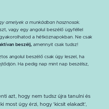
agy amelyek a munkádban hasznosak.
t, vagy egy angolul beszélő ügyféllel
 gyakorolhatod a hétköznapokban. Ne csak
aktívan beszélj,
amennyit csak tudsz!
tos angolul beszélő csak úgy leszel, ha
jtődjön. Ha pedig nap mint nap beszélsz,
nti azt, hogy nem tudsz újra tanulni és
i most úgy érzi, hogy 'kicsit elakadt',