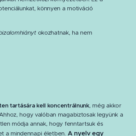
 potenciálunkat, könnyen a motiváció
nbizalomhiányt
okozhatnak, ha nem
ten tartására kell koncentrálnun
k
, még akkor
Ahhoz, hogy valóban magabiztosak legyünk a
tlen módja annak, hogy fenntartsuk és
A nyelv egy
vet a mindennapi életben.