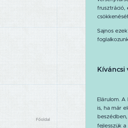
frusztráció,
csökkenéséh
Sajnos ezek
foglalkozun
Kíváncsi
Elárulom. 
is, ha már e
beszédben, 
Főoldal
fejlesszük 