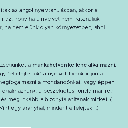
ttak az angol nyelvtanulásban, akkor a
 az, hogy ha a nyelvet nem használjuk
, ha nem élünk olyan környezetben, ahol
munkahelyen kellene alkalmazni,
szségünket a
y "elfelejtettük" a nyelvet. Ilyenkor jön a
k megfogalmazni a mondandónkat, vagy éppen
gfogalmaznánk, a beszélgetés fonala már rég
, és még inkább elbizonytalanítanak minket. (
int egy aranyhal, mindent elfelejtek! :(