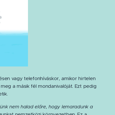
sen vagy telefonhíváskor, amikor hirtelen
meg a másik fél mondanivalóját. Ezt pedig
tik.
rünk nem halad előre, hogy lemaradunk a
gunkat nemzetközi környezetben. Ez a