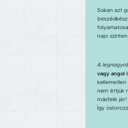
Sokan azt g
beszédkészs
folyamatosa
napi szinten
A legnagyob
vagy angol 
kellemetlen
nem értjük 
másfelé jár!
Így ostorozz