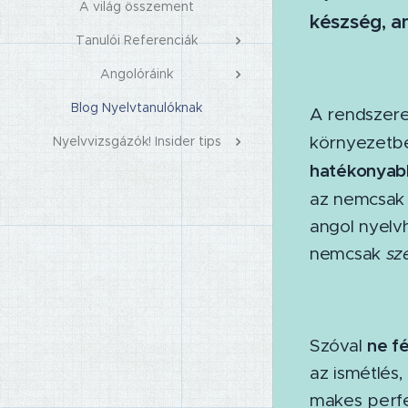
A világ összement
készség, a
Tanulói Referenciák
Angolóráink
Blog Nyelvtanulóknak
A rendszere
környezetbe
Nyelvvizsgázók! Insider tips
hatékonyab
az nemcsak 
angol nyelv
nemcsak
sz
ne fé
Szóval
az ismétlés
makes perfec