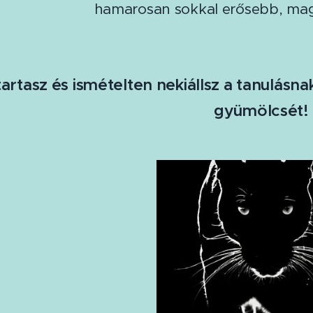
hamarosan sokkal erősebb, mag
itartasz és ismételten nekiállsz a tanulás
gyümölcsét!