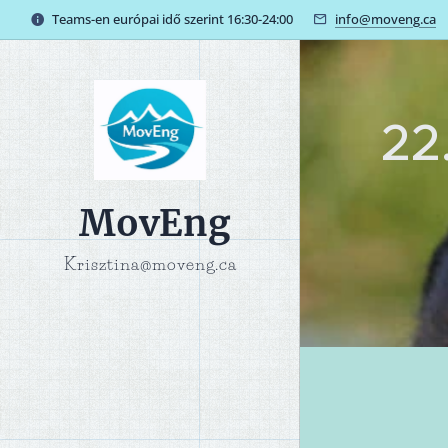
Teams-en európai idő szerint 16:30-24:00
info@moveng.ca
22
MovEng
Krisztina@moveng.ca