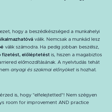
 vezet, hogy a beszédkészséged a munkahelyi
alkalmazhatóvá
válik. Nemcsak a munkád lesz
bé
válik számodra. Ha pedig jobban beszélsz,
fizetést, előléptetést
is, hiszen a magabiztos
arriered előmozdításának. A nyelvtudás tehát
hanem
anyagi és szakmai előnyöket
is hozhat.
érzed is, hogy "elfelejtetted"! Nem szégyen
always room for improvement AND practice