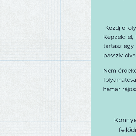
Kezdj el ol
Képzeld el,
tartasz egy
passzív olva
Nem érdekes
folyamatosa
hamar rájös
Könnyen
fejlőd