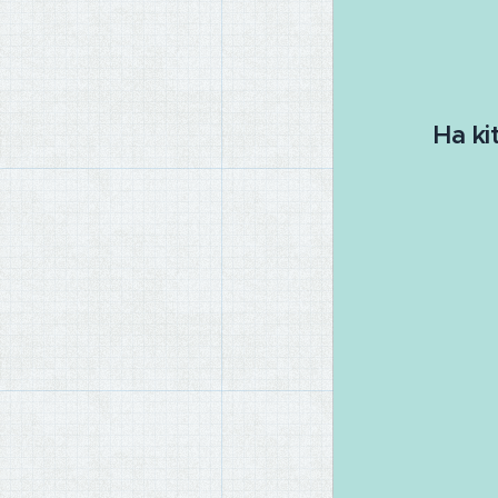
H
a k