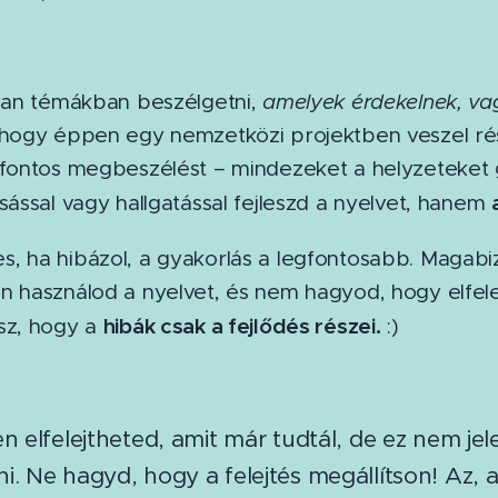
yan témákban beszélgetni,
amelyek érdekelnek, v
 hogy éppen egy nemzetközi projektben veszel rész
 fontos megbeszélést – mindezeket a helyzeteket
sással vagy hallgatással fejleszd a nyelvet, hanem
, ha hibázol, a gyakorlás a legfontosabb. Magabiz
n használod a nyelvet, és nem hagyod, hogy elfele
hibák csak a fejlődés részei.
sz, hogy a
:)
 elfelejtheted, amit már tudtál, de ez nem jele
ni. Ne hagyd, hogy a felejtés megállítson! Az, ak