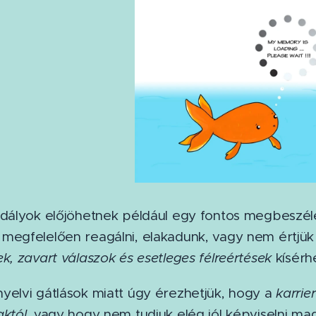
adályok előjöhetnek például egy fontos megbeszélé
megfelelően reagálni, elakadunk, vagy nem értjük 
k, zavart válaszok és esetleges félreértések
kísérhe
yelvi gátlások miatt úgy érezhetjük, hogy a
karrie
któl,
vagy hogy nem tudjuk elég jól képviselni ma