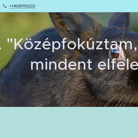
+14039702222
. "Középfokúztam,
mindent elfel
2025.01.03