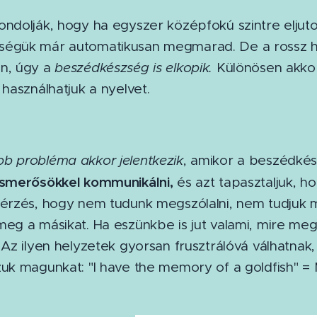
ondolják, hogy ha egyszer középfokú szintre eljuto
égük már automatikusan megmarad. De a rossz hír
n, úgy a
beszédkészség is elkopik.
Különösen akkor
 használhatjuk a nyelvet.
b probléma akkor jelentkezik
, amikor a beszédké
ismerősökkel kommunikálni,
és azt tapasztaljuk, hog
 érzés, hogy nem tudunk megszólalni, nem tudju
meg a másikat. Ha eszünkbe is jut valami, mire me
 Az ilyen helyzetek gyorsan frusztrálóvá válhatnak
uk magunkat: "I have the memory of a goldfish" = M