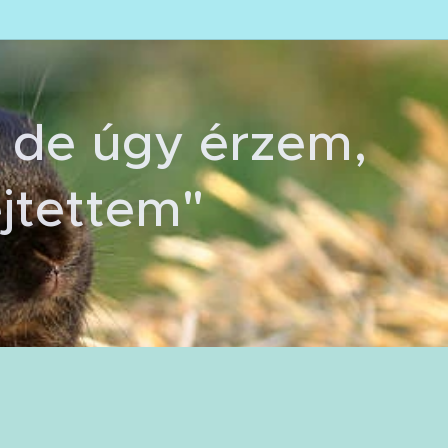
 de úgy érzem,
ejtettem"