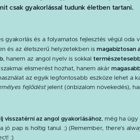
mit csak gyakorlással tudunk életben tartani.
s gyakorlás és a folyamatos fejlesztés végül oda
magabiztosan 
n és az életszerű helyzetekben is
b
természeteseb
, hanem az angol nyelv is sokkal
magasabb 
szakmai elismerést hozhat, hanem akár
használat az egyik legfontosabb eszköze lehet a k
emélyes fejlődést
jelent (önbizalom növekedés), 
lj visszatérni az angol gyakorlásához
, még ha úgy 
, a jó pap is holtig tanul. ;) (Remember, there's 
t! :)