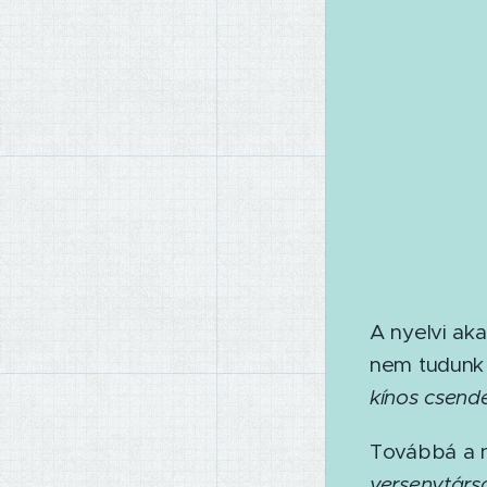
A nyelvi ak
nem tudunk 
kínos csende
Továbbá a n
versenytársa